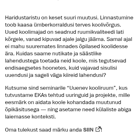
Haridustaristu on keset suuri muutusi. Linnastumine
toob kaasa ümberkorraldusi terves koolivõrgus.
Uued koolimajad on seadnud ruumikvaliteedi lati
kõrgele, vanad kipuvad ajale jalgu jääma. Samal ajal
ei mahu suuremates linnades õpilased koolidesse
ära. Kuidas saame nutikate ja säästlike
lahendustega toetada neid koole, mis tegutsevad
endisaegsetes hoonetes, kuid vajavad sisulisi
uuendusi ja sageli väga kiireid lahendusi?
Kutsume sind seminarile “Uuenev kooliruum”, kus
tutvustame EKAs tehtud uuringuid ja projekte, mille
eesmärk on aidata koole kohandada muutunud
õpikäsitusega — ning asetame need külaliste abiga
laiemasse konteksti.
Oma tulekust saad märku anda
SIIN
!