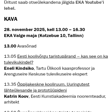
Üritust saab otseülekandena jälgida
EKA Youtube’i
lehel.
KAVA
28. november 2025, kell 13.00 – 16.30
EKA Valge maja (Kotzebue 10, Tallinn)
13.00
Avasõnad
13.05
Eesti koolivõrgu taristupärand – kas see on ka
tulevikukindel?
Eneli Kindsiko
, Tartu Ülikooli kaasprofessor ja
Arenguseire Keskuse tulevikuseire ekspert
13.35
Õppijakeskne kooliruum. Uuringutest
lähteülesande ja prototüüpideni
Katrin Koov
, Eesti Kunstiakadeemia nooremteadur,
arhitekt