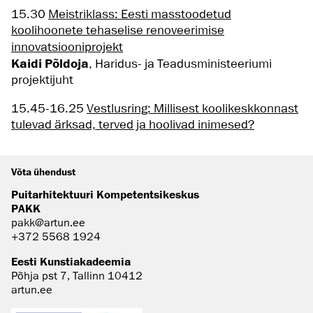
15.30
Meistriklass: Eesti masstoodetud
koolihoonete tehaselise renoveerimise
innovatsiooniprojekt
Kaidi Põldoja
, Haridus- ja Teadusministeeriumi
projektijuht
15.45-16.25
Vestlusring: Millisest koolikeskkonnast
tulevad ärksad, terved ja hoolivad inimesed?
Võta ühendust
Puitarhitektuuri Kompetentsikeskus
PAKK
pakk@artun.ee
+372 5568 1924
Eesti Kunstiakadeemia
Põhja pst 7, Tallinn 10412
artun.ee