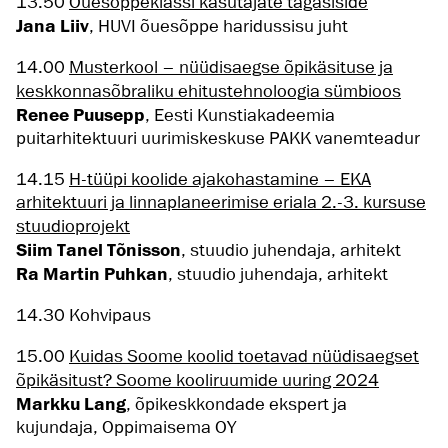
13.50
Õuesõppeklassi kasutajate tagasiside
Jana Liiv
, HUVI õuesõppe haridussisu juht
14.00
Musterkool – nüüdisaegse õpikäsituse ja
keskkonnasõbraliku ehitustehnoloogia sümbioos
Renee Puusepp
, Eesti Kunstiakadeemia
puitarhitektuuri uurimiskeskuse PAKK vanemteadur
14.15
H-tüüpi koolide ajakohastamine – EKA
arhitektuuri ja linnaplaneerimise eriala 2.-3. kursuse
stuudioprojekt
Siim Tanel Tõnisson
, stuudio juhendaja, arhitekt
Ra Martin Puhkan
, stuudio juhendaja, arhitekt
14.30 Kohvipaus
15.00
Kuidas Soome koolid toetavad nüüdisaegset
õpikäsitust? Soome kooliruumide uuring 2024
Markku Lang
, õpikeskkondade ekspert ja
kujundaja, Oppimaisema OY