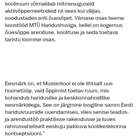
kooliruum võimaldab mitmesuguseid
aktiivõppemeetodeid nii sees kui väljas,
soodustades eriti õuesõpet. Viimase osas teeme
koostööd MTÜ Haridushuviga, kellel on kogemus
õuesõppe arenduse, koolituse ja seda toetava
taristu loomise osas.
Eesmärk on, et Musterkool ei ole lihtsalt uus
hoonetüüp, vaid õppimist toetav ruum, mis
kohandub hariduslike ja keskkonnahoidlike
eesmärkidega. See on järgmine loogiline samm Eesti
haridusruumide uuendamises, viies senise teadus-
ja arendustöö praktilisse rakendusse ja luues
rahvusvaheliselt eeskuju pakkuva koolikeskkonna
kontseptsiooni."