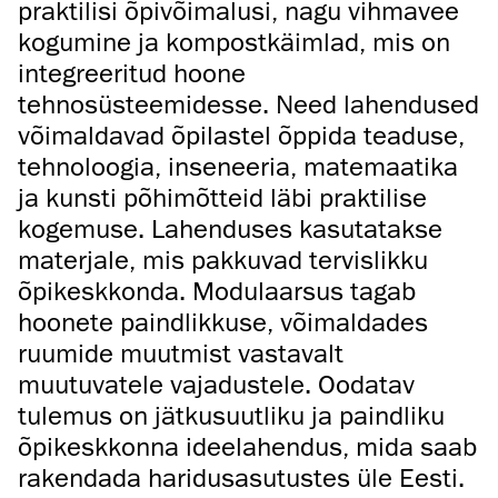
praktilisi õpivõimalusi, nagu vihmavee
kogumine ja kompostkäimlad, mis on
integreeritud hoone
tehnosüsteemidesse. Need lahendused
võimaldavad õpilastel õppida teaduse,
tehnoloogia, inseneeria, matemaatika
ja kunsti põhimõtteid läbi praktilise
kogemuse. Lahenduses kasutatakse
materjale, mis pakkuvad tervislikku
õpikeskkonda. Modulaarsus tagab
hoonete paindlikkuse, võimaldades
ruumide muutmist vastavalt
muutuvatele vajadustele. Oodatav
tulemus on jätkusuutliku ja paindliku
õpikeskkonna ideelahendus, mida saab
rakendada haridusasutustes üle Eesti.