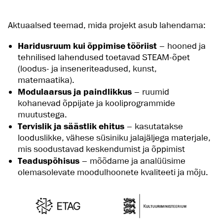
Aktuaalsed teemad, mida projekt asub lahendama:
Haridusruum kui õppimise tööriist
– hooned ja
tehnilised lahendused toetavad STEAM-õpet
(loodus- ja inseneriteadused, kunst,
matemaatika).
Modulaarsus ja paindlikkus
– ruumid
kohanevad õppijate ja kooliprogrammide
muutustega.
Tervislik ja säästlik ehitus
– kasutatakse
looduslikke, vähese süsiniku jalajäljega materjale,
mis soodustavad keskendumist ja õppimist
Teaduspõhisus
– mõõdame ja analüüsime
olemasolevate moodulhoonete kvaliteeti ja mõju.