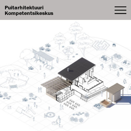
Puitarhitektuuri
Kompetentsikeskus