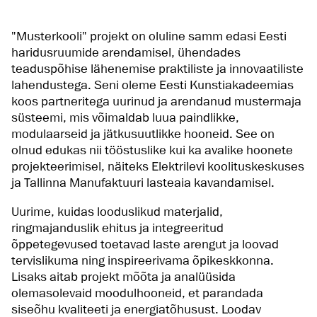
"Musterkooli" projekt on oluline samm edasi Eesti
haridusruumide arendamisel, ühendades
teaduspõhise lähenemise praktiliste ja innovaatiliste
lahendustega. Seni oleme Eesti Kunstiakadeemias
koos partneritega uurinud ja arendanud mustermaja
süsteemi, mis võimaldab luua paindlikke,
modulaarseid ja jätkusuutlikke hooneid. See on
olnud edukas nii tööstuslike kui ka avalike hoonete
projekteerimisel, näiteks Elektrilevi koolituskeskuses
ja Tallinna Manufaktuuri lasteaia kavandamisel.
Uurime, kuidas looduslikud materjalid,
ringmajanduslik ehitus ja integreeritud
õppetegevused toetavad laste arengut ja loovad
tervislikuma ning inspireerivama õpikeskkonna.
Lisaks aitab projekt mõõta ja analüüsida
olemasolevaid moodulhooneid, et parandada
siseõhu kvaliteeti ja energiatõhusust. Loodav