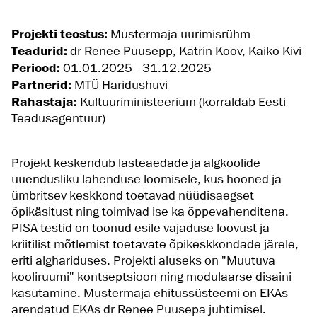
Projekti teostus:
Mustermaja uurimisrühm
Teadurid:
dr Renee Puusepp, Katrin Koov, Kaiko Kivi
Periood:
01.01.2025 - 31.12.2025
Partnerid:
MTÜ Haridushuvi
Rahastaja:
Kultuuriministeerium (korraldab Eesti
Teadusagentuur)
Projekt keskendub lasteaedade ja algkoolide
uuendusliku lahenduse loomisele, kus hooned ja
ümbritsev keskkond toetavad nüüdisaegset
õpikäsitust ning toimivad ise ka õppevahenditena.
PISA testid on toonud esile vajaduse loovust ja
kriitilist mõtlemist toetavate õpikeskkondade järele,
eriti alghariduses. Projekti aluseks on "Muutuva
kooliruumi" kontseptsioon ning modulaarse disaini
kasutamine. Mustermaja ehitussüsteemi on EKAs
arendatud EKAs dr Renee Puusepa juhtimisel.